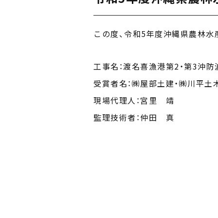
この度、令和5年度沖縄県農林
工事名：渡名喜漁港第2・第3沖防波
受賞者名：㈱屋部土建・㈱川平土
現場代理人：宮里 靖
監理技術者：仲田 真