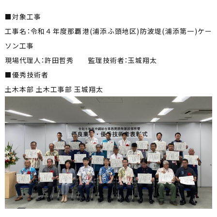
■対象工事
工事名：令和４年度那覇港(浦添ふ頭地区)防波堤(浦添第一)ケー
ソン工事
現場代理人：許田哲秀 監理技術者：玉城翔太
■優秀技術者
土木本部 土木工事部 玉城翔太