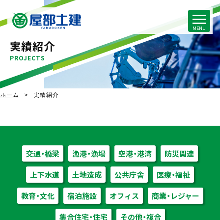
実績紹介
PROJECTS
ホーム
実績紹介
交通・橋梁
漁港・漁場
空港・港湾
防災関連
上下水道
土地造成
公共庁舎
医療・福祉
教育・文化
宿泊施設
オフィス
商業・レジャー
集合住宅・住宅
その他・複合