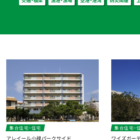
交通・橋梁
漁港・漁場
空港・港湾
防災関連
集合住宅・住宅
集合住宅・
アレイール小禄パークサイド
ワイズガー