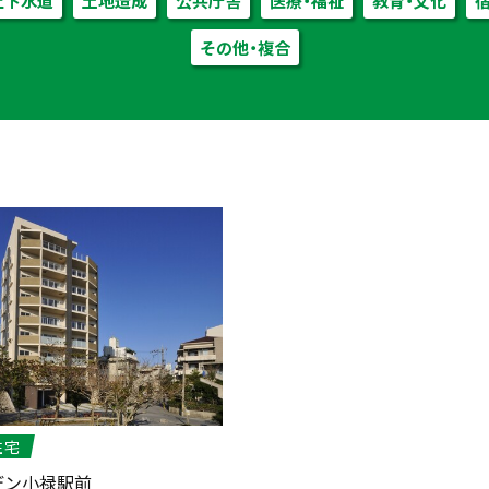
上下水道
土地造成
公共庁舎
医療・福祉
教育・文化
その他・複合
住宅
デン小禄駅前