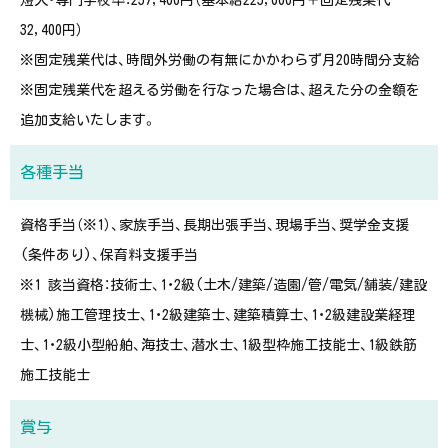
短大・専門学校卒：257,400円（基本給225,000円＋固定残業代
32,400円）
※固定残業代は、時間外労働の有無にかかわらず月20時間分支給
※固定残業代を超える労働を行なった場合は、超えた分の金額を
追加支給いたします。
各種手当
資格手当（※1）、家族手当、長期出張手当、現場手当、奨学金支援
(条件あり)、保育料支援手当
※1 該当資格：技術士、1・2級(土木/建築/造園/管/電気/舗装/建設
機械)施工管理技士、1・2級建築士、建築積算士、1・2級建設業経理
士、1・2級小型船舶、海技士、潜水士、1級型枠施工技能士、1級鉄筋
施工技能士
賞与