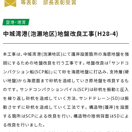
等表彰　部長表彰受賞            
空港・港湾
中城湾港(泡瀬地区)地盤改良工事(H28-4)
本工事は、中城湾港(泡瀬地区)にて護岸設置箇所の海底地盤を強
固にするための地盤改良を行う工事です。地盤改良は「サンドコ
ンパクション船(SCP船)」にて砂を海底地盤に打込み、支持層(硬
い地盤)から海底面まで砂杭を造成していき原地盤を改良するも
のです。サンドコンパクションパイル(SCP)は砂杭を振動と圧入
を繰り返し砂杭を造成していく方法、サンドドレーン(SD)は振
動させずに砂杭を造成していく工法です。構造物(護岸)を設置
する箇所はSCPによる改良を行い、構造物の陸側背面はSDによ
る改良を行いました。